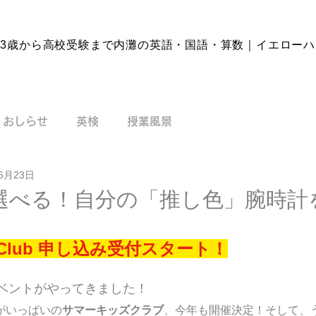
3歳から高校受験まで内灘の英語・国語・
算数｜イエローハ
おしらせ
英検
授業風景
6月23日
選べる！自分の「推し色」腕時計
ds Club 申し込み受付スタート！
ベントがやってきました！
がいっぱいの
サマーキッズクラブ
、今年も開催決定！そして、