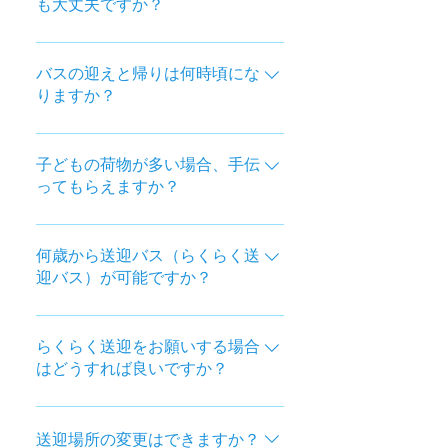
も大丈夫ですか？
戚宅・学童のドアの前で送迎しま
校、向粟崎小学校
す。 ＊安全のため、バス停や大通り
大丈夫です。 ただし、らくらく送迎
沿いでの乗り降りをしていません。
を申請する際、それぞれの住所登録
バスの迎えと帰りは何時頃にな
＊学童からの送迎の場合は事前に学
りますか？
が必要となります。
童の許可が必要です。 ＊各送迎場所
の住所登録も必要になります。
教室開始の30分前から、5分前まで
にお迎えにうかがいます。 また、お
子どもの荷物が多い場合、手伝
ってもらえますか？
帰りは教室終了後、30分以内にご指
定された場所にお送りできるように
荷物が多い場合（特に低学年）は、
心掛けています。 ＊交通事情などに
ドライバーが丁寧にお手伝いをしま
何歳から送迎バス（らくらく送
より、バズの到着が前後することが
迎バス）が可能ですか？
す。 また、お子さまが自分で持ち物
あります。 低学年のお子さまをお送
を管理できるよう、いろいろ工夫を
りする時間と保護者の帰宅時間を合
3歳ぐらいから大丈夫です。ジュニア
しています。
わせたい場合はお伝えください。で
シートを利用します。
らくらく送迎をお願いする場合
きる限り、対応いたします。
はどうすれば良いですか？
ご入会と同時に、お申し込みいただ
きます。 途中からのご利用でも構い
送迎場所の変更はできますか？