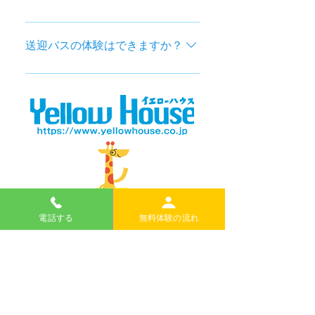
ません。
はい。変更可能です。入会後にご案
内いたします。 ＊当日の14:30まで
送迎バスの体験はできますか？
にお知らせください。都合により、
対応できない場合もあります。
無料体験の時に送迎バスの体験もで
きます。 無料体験のお申し込みはこ
ちらからから。
無料体験のお申し込みはこちらから
電話する
無料体験の流れ
＊電話での申し込みもできます。
日本語で大丈夫です。
TEL
076-254-0800
内灘町の英語・国語・算数教室｜イエローハウス
河北郡内灘町鶴ケ丘1-135