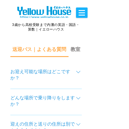
3歳から高校受験まで内灘の英語・国語・
算数｜イエローハウス
送迎バス｜よくある質問
教室・授業｜よくある質
お迎え可能な場所はどこです
か？
主に金沢市北部と内灘町内になりま
す。詳細についてはお問い合わせく
どんな場所で乗り降りをします
か？
ださい。 ＜小学校の場合＞ 粟崎小学
校、大浦小学校、浅野川小学校、白
イエローハウスの送迎はDoor to
帆台小学校、西荒屋小学校、大根布
Doorです。お子さまをご自宅・ご親
迎えの住所と送りの住所は別で
小学校、清湖小学校、鶴ヶ丘小学