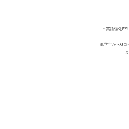
＊英語強化ESU
低学年からGコ
ま