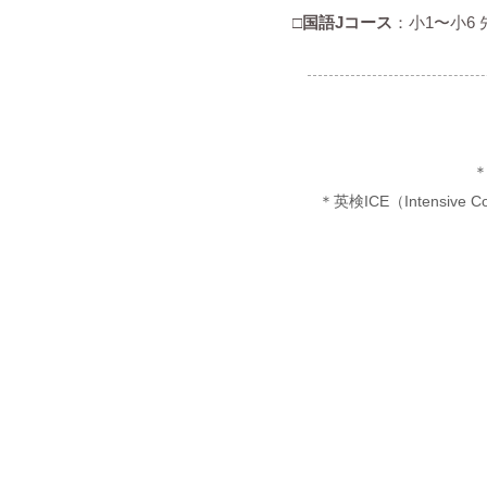
□国語Jコース
：小1〜小6
​＊
英検
ICE（Intens