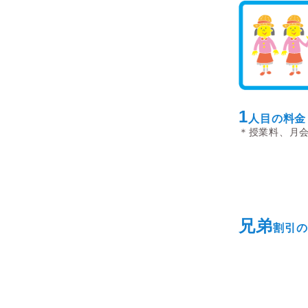
1
人目
の料金
＊授業料、月
兄弟
割引の