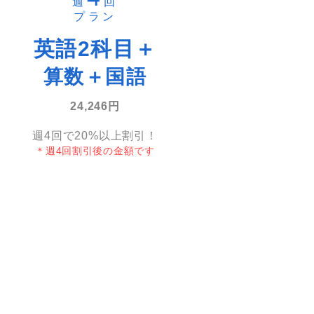
週
回
​プラン
英語2科目＋
算数＋
国語
24,246円
​週4回で20%以上割引！
​＊週4回割引後の金額です
い放題