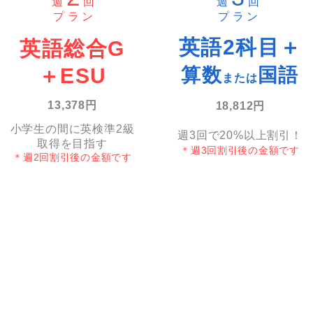
週
回
週
回
​プラン
​プラン
英語2科目＋
英語総合G
＋ESU
算数
​国語
ま
たは
13,378円
18,812円
小学生の間に英検準2級
​週3回で20%以上割引！
取得を目指す
​＊週3回割引後の金額です
​＊週2回割引後の金額です
□全員に授業振替保証付き
□2教科習うと自習室が使