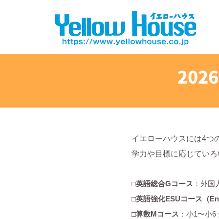
202
イエローハウスには4つ
学力や目標に応じていろ
□英語総合Gコース
：外国
​□英語強化ESUコース（Engli
□算数Mコース
：小1〜小