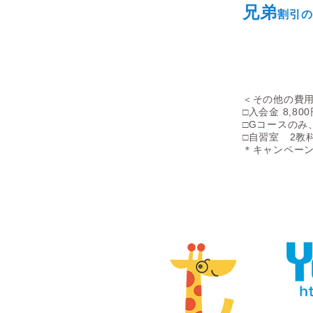
兄弟
割引の
＜その他の費用
□入会金 8,80
□Gコースのみ、
□自習室 2教
＊キャンペー