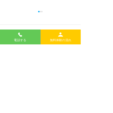
キッザニアバス
A 第二弾！
【初めてでも大丈
コメント
ってみたいけど、
電話する
無料体験の流れ
安…」 そんなみ
ッザニアバス旅行Q
2026 Summer Kids
コメントを追加…
弾】をお届けしま
Club
読めば、楽しみ方
がる！当日がさら
すること間違いな
ェックしてくださいね
加料金には何が含
か？ 参加料金に
が含まれています
ンセットパーク ⇄
間の往復バス代 