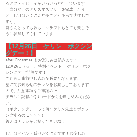
るアクティビティをいろいろと行っています！
　自分だけのクリスマスツリーを完成したり
と、12月はたくさんやることがあって大忙しで
すが、
皆さんとっても歌も　クラフトもとても楽しそ
うに参加してくれています。
【12月26日　ケリン・ボクシン
グデー！】
after Christmas もお楽しみは続きます！
12月26日（火）、特別イベント　”ケリン・ボク
シングデー”開催です！
こちらは事前申し込みが必要となります。
塾にてお知らせのチラシをお渡ししております
ので、注意事項をご確認の上、
チラシに記載のQRコードからお申し込みくださ
い。
（ボクシングデーって何？ケリン先生とボクシ
ングするの…？？？）
答えはチラシをご覧くださいね！
12月はイベント盛りだくさんです！お楽しみ