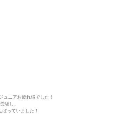
検ジュニアお疲れ様でした！
が受験し、
んばっていました！