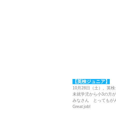
【英検ジュニア】
10月28日（土）、英
未就学児から小3の方
みなさん　とってもが
Great job!