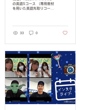
の英語Sコース （専用教材
を用いた英語先取りコー
ス）では、 SPECIAL
EVENT ”POINT
QUEST”を開催中！ 全員で
力を合わせるミッション
”アイちゃんをすく
33
0
え！”と、 個人ミッション
”にじのかけら” の二つを
行っています！...