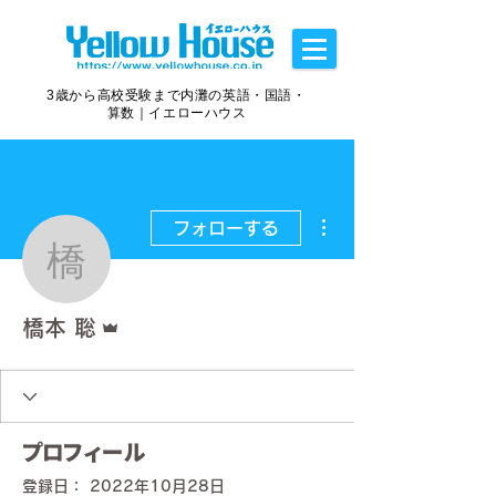
3歳から高校受験まで内灘の英語・国語・
算数｜イエローハウス
その他
フォローする
橋本 聡
管理者
橋本 聡
プロフィール
登録日： 2022年10月28日