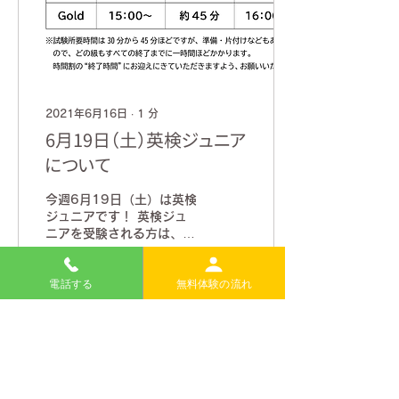
2021年6月16日
∙
1
分
6月19日（土）英検ジュニア
について
今週6月19日（土）は英検
ジュニアです！ 英検ジュ
ニアを受験される方は、受
験級・時間の確認をお願い
します。 なにかご質問が
電話する
無料体験の流れ
ございましたら、メール
へご連絡ください。 英検
ジュニアは、英検を受験す
13
0
る前のとても大切なステッ
プです！ 今回も、たくさ
んの方が当校で受験されま
す。...