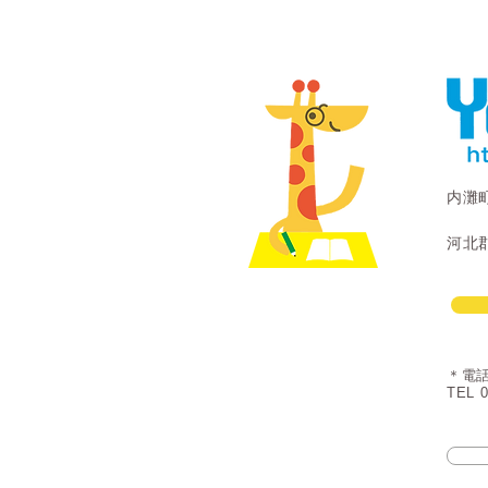
内灘
河北郡
＊電
TEL 0