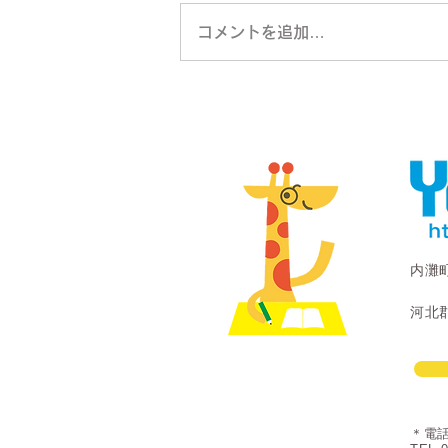
コメントを追加…
内灘
河北郡
＊電