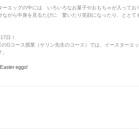
ターエッグの中には　いろいろなお菓子やおもちゃが入ってお
けながら中身を見るたびに　驚いたり笑顔になったり、ととて
17日！
USEのGコース授業（ケリン先生のコース）では、イースターエ
す。
 Easter eggs!