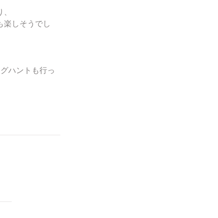
り、
も楽しそうでし
ッグハントも行っ