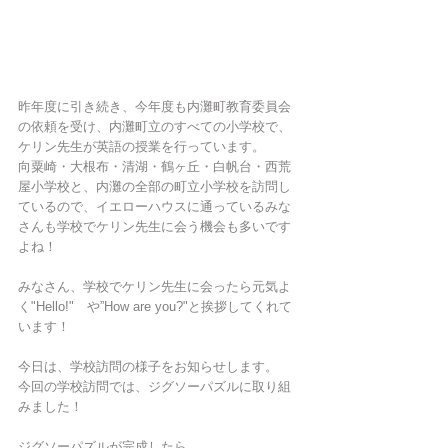
昨年度に引き続き、今年度も内灘町教育委員会
の依頼を受け、内灘町立のすべての小学校で、
ケリン先生が英語の授業を行っています。
向粟崎・大根布・清湖・鶴ヶ丘・白帆台・西荒
屋小学校と、内灘の全部の町立小学校を訪問し
ているので、イエローハウスに通っているみな
さんも学校でケリン先生に会う機会も多いです
よね！
みなさん、学校でケリン先生に会ったら元気よ
く"Hello!"　や”How are you?"と挨拶してくれて
います！
今日は、学校訪問の様子をお知らせします。
今回の学校訪問では、ジグソーパズルに取り組
みました！
ジグソーパズルが完成したら、