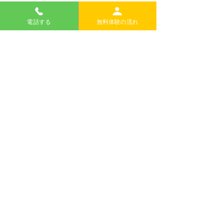
2026 Summer Kids
電話する
無料体験の流れ
コメントを追加…
Club
無料体験のお申し込みはこちらから
＊電話での申し込みもできます。
日本語で大丈夫です。
TEL
076-254-0800
内灘町の英語・国語・算数教室｜イエローハウス
河北郡内灘町鶴ケ丘1-135