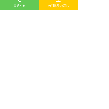
2026 Summer Kids
コメントを追加…
電話する
無料体験の流れ
Club
無料体験のお申し込みはこちらから
＊電話での申し込みもできます。
日本語で大丈夫です。
TEL
076-254-0800
内灘町の英語・国語・算数教室｜イエローハウス
河北郡内灘町鶴ケ丘1-135
TEL 076-254-0800