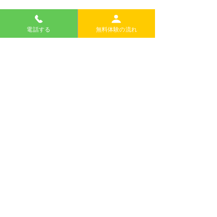
電話する
無料体験の流れ
コメント
Event Gallery
2026 Summer Kids
コメントを追加…
Club