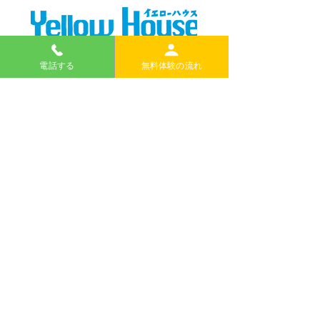
電話する
無料体験の流れ
無料体験のお申し込みはこちらから
＊電話での申し込みもできます。
日本語で大丈夫です。
TEL
076-254-0800
内灘町の英語・国語・算数教室｜イエローハウス
河北郡内灘町鶴ケ丘1-135
TEL 076-254-0800
お問い合わせ