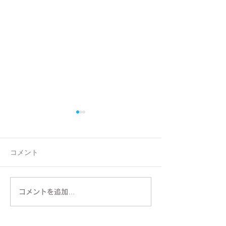
コメント
Event Gallery
2026 Summer Kids
コメントを追加…
Club