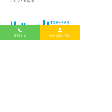
コメントを追加…
あけましておめでとうご
英検合格者多数
ざいます
スト100点続出
電話する
無料体験の流れ
無料体験のお申し込みはこちらから
＊電話での申し込みもできます。
日本語で大丈夫です。
TEL
076-254-0800
内灘町の英語・国語・算数教室｜イエローハウス
河北郡内灘町鶴ケ丘1-135
TEL 076-254-0800