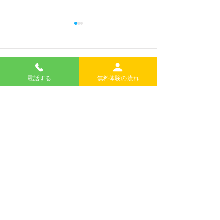
コメント
Event Gallery
電話する
無料体験の流れ
2026 Summer Kids
コメントを追加…
Club